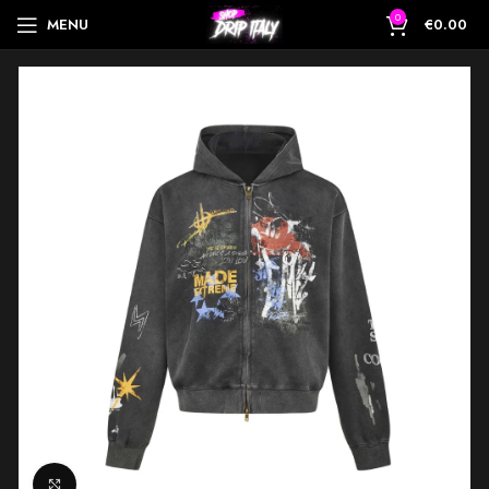
0
MENU
€
0.00
Click to enlarge