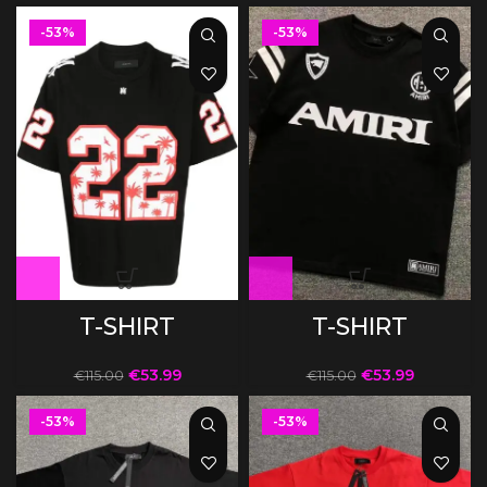
-53%
-53%
T-SHIRT
T-SHIRT
€
53.99
€
53.99
€
115.00
€
115.00
-53%
-53%