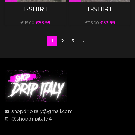
T-SHIRT
T-SHIRT
€
53.99
€
53.99
€
115.00
€
115.00
1
2
3
→
shopdripitaly@gmail.com
@shopdripitaly.4