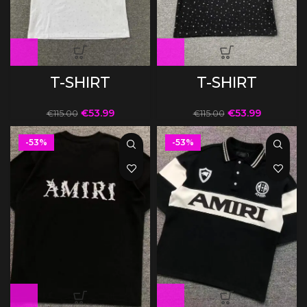
T-SHIRT
T-SHIRT
€
53.99
€
53.99
€
115.00
€
115.00
-53%
-53%