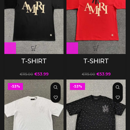
T-SHIRT
T-SHIRT
€
53.99
€
53.99
€
115.00
€
115.00
-53%
-53%