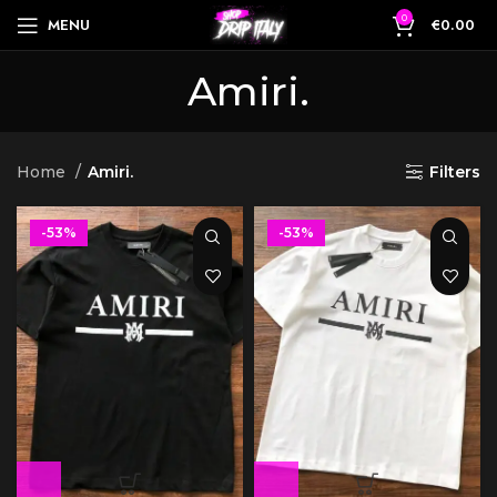
0
MENU
€
0.00
Amiri.
Home
Amiri.
Filters
-53%
-53%